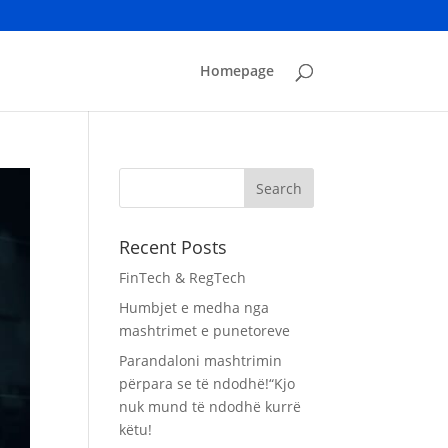
Homepage
Recent Posts
FinTech & RegTech
Humbjet e medha nga
mashtrimet e punetoreve
Parandaloni mashtrimin
përpara se të ndodhë!“Kjo
nuk mund të ndodhë kurrë
këtu!