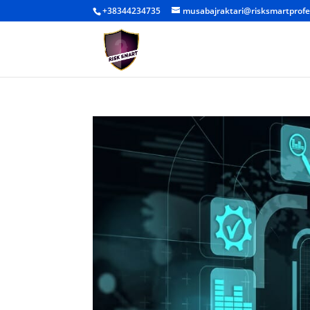
+38344234735
musabajraktari@risksmartprofe