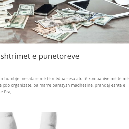
shtrimet e punetoreve
an humbje mesatare më të mëdha sesa ato të kompanive më të më
në çdo organizatë, pa marrë parasysh madhësinë, prandaj është e
.Pra,...