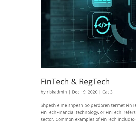
FinTech & RegTech
by
riskadmin
|
Dec 19, 2020
|
Cat 3
Shpesh e me shpesh po përdoren termet FinTec
FinTechFinancial technology, or FinTech, refer
sector. Common examples of FinTech include:•.