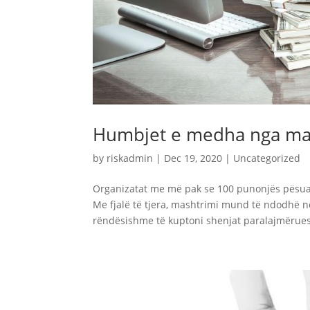
Humbjet e medha nga ma
by
riskadmin
|
Dec 19, 2020
|
Uncategorized
Organizatat me më pak se 100 punonjës pësu
Me fjalë të tjera, mashtrimi mund të ndodhë 
rëndësishme të kuptoni shenjat paralajmëruese