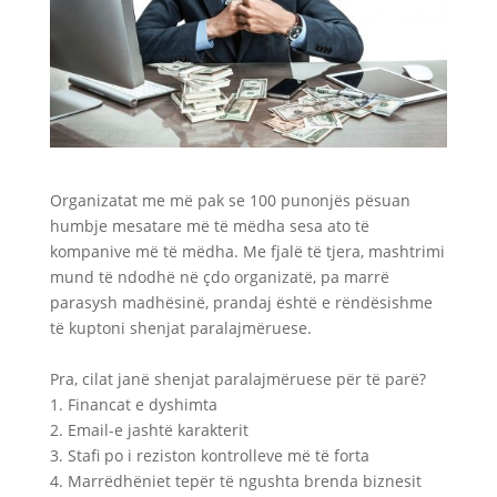
Organizatat me më pak se 100 punonjës pësuan
humbje mesatare më të mëdha sesa ato të
kompanive më të mëdha. Me fjalë të tjera, mashtrimi
mund të ndodhë në çdo organizatë, pa marrë
parasysh madhësinë, prandaj është e rëndësishme
të kuptoni shenjat paralajmëruese.
Pra, cilat janë shenjat paralajmëruese për të parë?
1. Financat e dyshimta
2. Email-e jashtë karakterit
3. Stafi po i reziston kontrolleve më të forta
4. Marrëdhëniet tepër të ngushta brenda biznesit