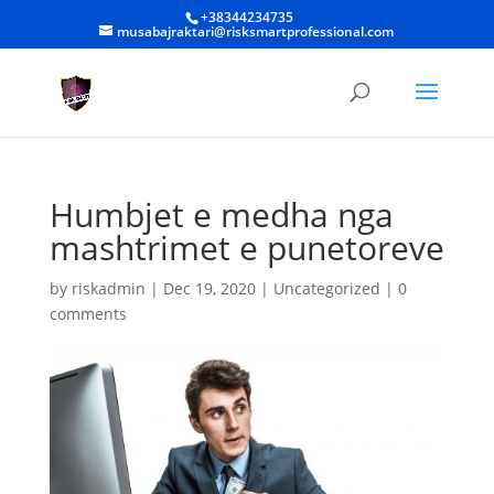
+38344234735
musabajraktari@risksmartprofessional.com
Humbjet e medha nga
mashtrimet e punetoreve
by
riskadmin
|
Dec 19, 2020
|
Uncategorized
|
0
comments