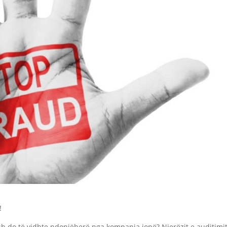
!
h do të vidhte ndonjëherë nga kompania jonë? Njerëzit e auditimit