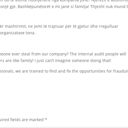
një gjë. Bashkëpunëtorët e mi janë si familja! Thjesht nuk mund 
dër mashtrimit, ne jemi të trajnuar për të gjetur dhe rregulluar
organizatave tona.
one ever steal from our company? The internal audit people will
rs are like family! I just can’t imagine someone doing that!
sionals, we are trained to find and fix the opportunities for fraudu
ired fields are marked
*