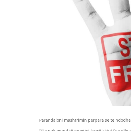
Parandaloni mashtrimin përpara se të ndodhë
“Kjo nuk mund të ndodhë kurrë këtu! Pse dikus