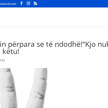
ssional.com
n përpara se të ndodhë!“Kjo nu
 këtu!
nts