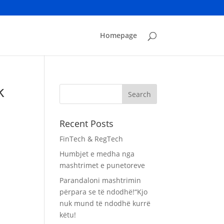
Homepage
k
Recent Posts
FinTech & RegTech
Humbjet e medha nga
mashtrimet e punetoreve
Parandaloni mashtrimin
përpara se të ndodhë!“Kjo
nuk mund të ndodhë kurrë
këtu!