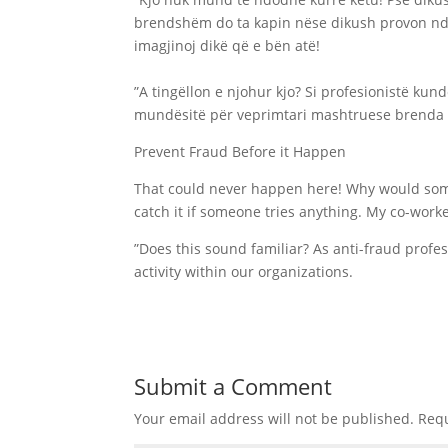
brendshëm do ta kapin nëse dikush provon ndo
imagjinoj dikë që e bën atë!
”A tingëllon e njohur kjo? Si profesionistë kun
mundësitë për veprimtari mashtruese brenda 
Prevent Fraud Before it Happen
That could never happen here! Why would some
catch it if someone tries anything. My co-worke
”Does this sound familiar? As anti-fraud profes
activity within our organizations.
Submit a Comment
Your email address will not be published.
Requ