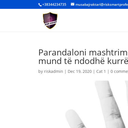
+38344234735
musabajraktari@risksmartprofe
Parandaloni mashtrimi
mund të ndodhë kurrë
by
riskadmin
|
Dec 19, 2020
|
Cat 1
|
0 comme